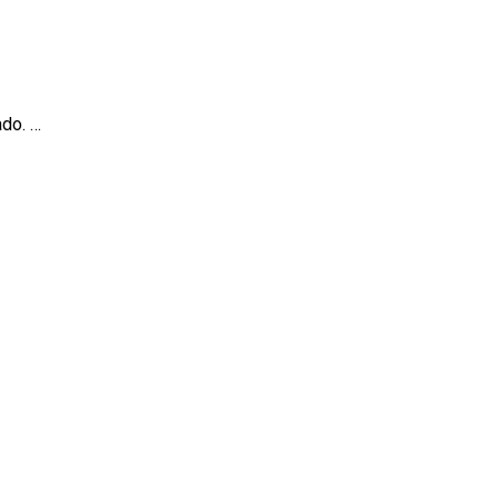
do. …