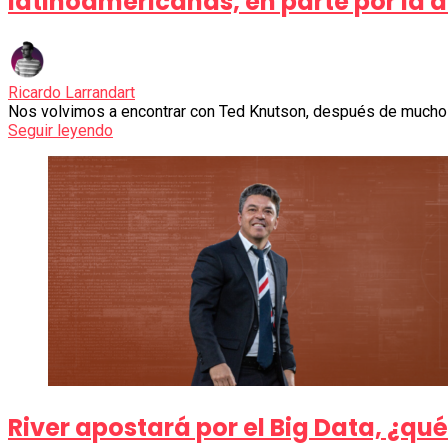
latinoamericanas, en parte por la 
Ricardo Larrandart
Nos volvimos a encontrar con Ted Knutson, después de mucho 
Seguir leyendo
River apostará por el Big Data, ¿qué