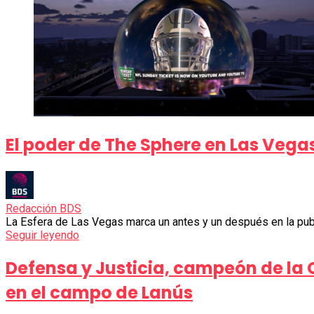
El poder de The Sphere en Las Vega
Redacción BDS
La Esfera de Las Vegas marca un antes y un después en la pub
Seguir leyendo
Defensa y Justicia, campeón de la
en el campo de Lanús