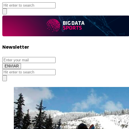
Big
Newsletter
Data
Sports
Big
Data
Sports
Articles.