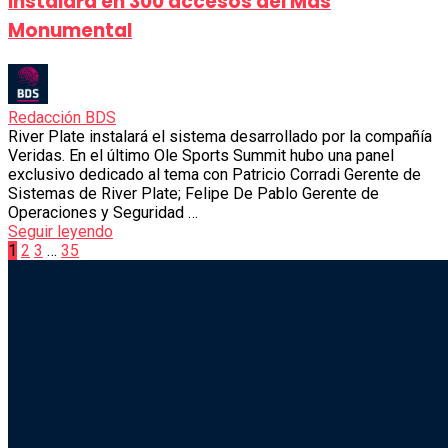
instalará en 300 accesos del Mas
Monumental
Redacción BDS
River Plate instalará el sistema desarrollado por la compañía
Veridas. En el último Ole Sports Summit hubo una panel
exclusivo dedicado al tema con Patricio Corradi Gerente de
Sistemas de River Plate; Felipe De Pablo Gerente de
Operaciones y Seguridad …
Seguir leyendo
Paginación
1
2
3
…
35
Sliding
de
Sidebar
entradas