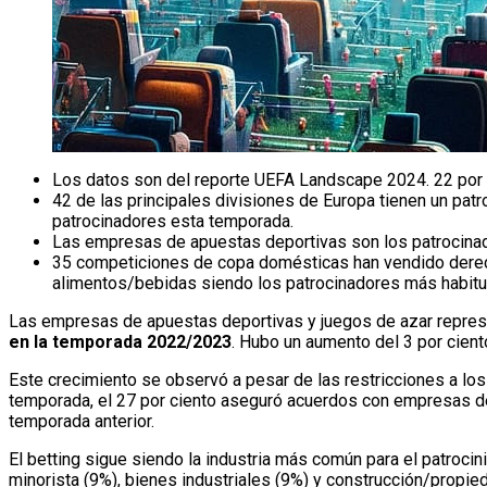
Los datos son del reporte UEFA Landscape 2024. 22 por 
42 de las principales divisiones de Europa tienen un pa
patrocinadores esta temporada.
Las empresas de apuestas deportivas son los patrocinad
35 competiciones de copa domésticas han vendido derec
alimentos/bebidas siendo los patrocinadores más habitu
Las empresas de apuestas deportivas y juegos de azar repres
en la temporada 2022/2023
. Hubo un aumento del 3 por cien
Este crecimiento se observó a pesar de las restricciones a lo
temporada, el 27 por ciento aseguró acuerdos con empresas de
temporada anterior.
El betting sigue siendo la industria más común para el patrocin
minorista (9%), bienes industriales (9%) y construcción/propie