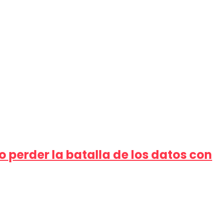
o perder la batalla de los datos con