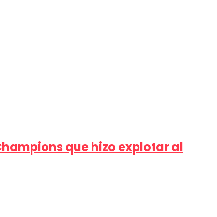
a Champions que hizo explotar al