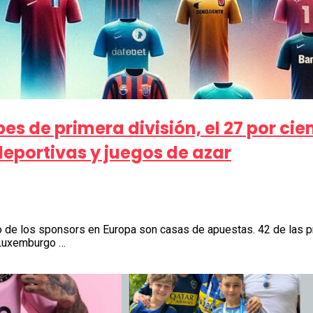
es de primera división, el 27 por ci
eportivas y juegos de azar
 de los sponsors en Europa son casas de apuestas. 42 de las pr
 Luxemburgo …