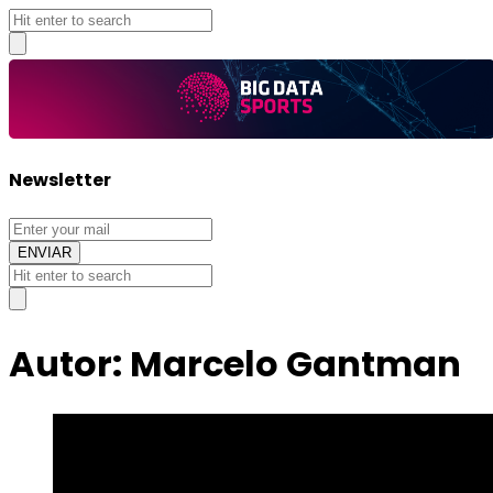
Big
Newsletter
Data
Sports
Autor:
Marcelo Gantman
Big
Data
Sports