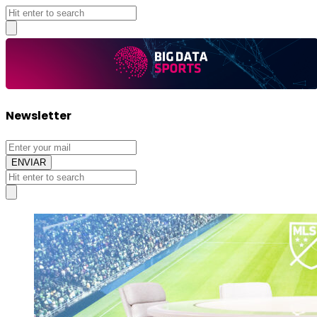
Big
Newsletter
Data
Sports
Big
Data
Sports
Articles.