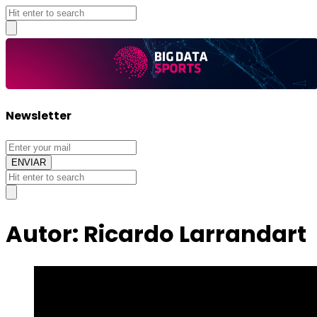
Big
Newsletter
Data
Sports
Autor:
Ricardo Larrandart
Big
Data
Sports